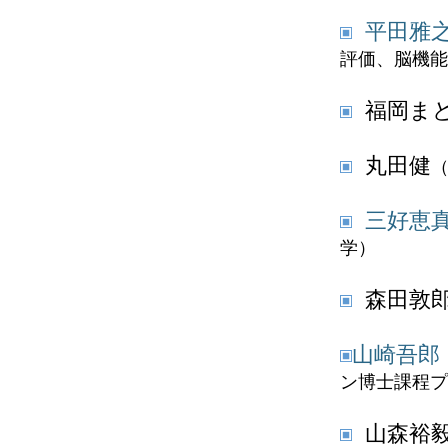
平田雅
評価、脳機能
福岡ま
丸田健
三好恵
学）
森田敦
山崎吾郎
ン博士課程プ
山森裕