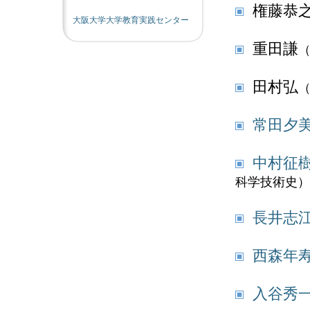
権藤恭
大阪大学大学教育実践センター
重田謙
田村弘
常田夕
中村征
科学技術史）
長井志
西森年
入谷秀