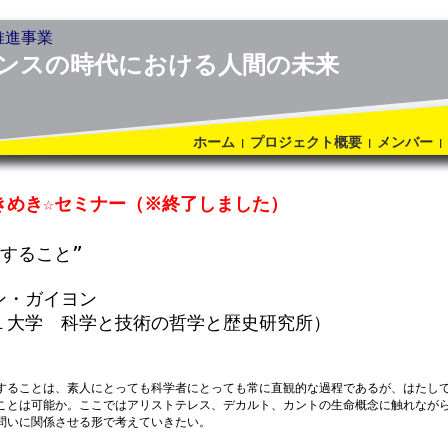
推進事業
ンスの時代における人間の未来
ホーム
プロジェクト概要
メンバー
|
|
|
きめき☆セミナー（※終了しました）
すること”
ン・ガイヨン
学 科学と技術の哲学と歴史研究所）
ることは、素人にとっても科学者にとっても常に直観的な過程であるが、はたし
ことは可能か。ここではアリストテレス、デカルト、カントの生命概念に触れなが
問いに関係させる形で考えていきたい。