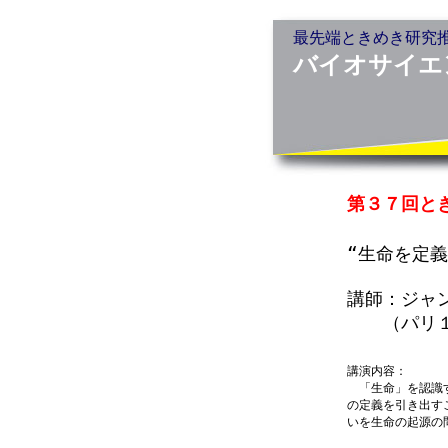
最先端ときめき研究
バイオサイエ
第３７回と
“生命を定義
講師：ジャ
（パリ１大
講演内容：
「生命」を認識す
の定義を引き出す
いを生命の起源の